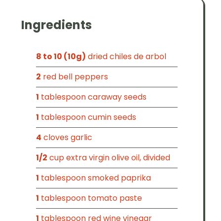
Ingredients
8 to 10 (10g)
dried chiles de arbol
2
red bell peppers
1
tablespoon caraway seeds
1
tablespoon cumin seeds
4
cloves garlic
1/2
cup extra virgin olive oil, divided
1
tablespoon smoked paprika
1
tablespoon tomato paste
1
tablespoon red wine vinegar