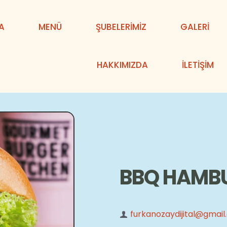
A
MENÜ
ŞUBELERİMİZ
GALERİ
HAKKIMIZDA
İLETİŞİM
BBQ HAMB
furkanozaydijital@gmai