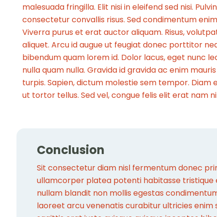
malesuada fringilla. Elit nisi in eleifend sed nisi. P
consectetur convallis risus. Sed condimentum enim 
Viverra purus et erat auctor aliquam. Risus, volutp
aliquet. Arcu id augue ut feugiat donec porttitor neq
bibendum quam lorem id. Dolor lacus, eget nunc lectu
nulla quam nulla. Gravida id gravida ac enim mauri
turpis. Sapien, dictum molestie sem tempor. Diam eli
ut tortor tellus. Sed vel, congue felis elit erat nam ni
Conclusion
Sit consectetur diam nisl fermentum donec prim
ullamcorper platea potenti habitasse tristique 
nullam blandit non mollis egestas condiment
laoreet arcu venenatis curabitur ultricies enim