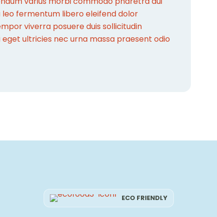
bibendum varius morbi commodo pharetra dui
a leo fermentum libero eleifend dolor
or viverra posuere duis sollicitudin
i eget ultricies nec urna massa praesent odio
ECO FRIENDLY