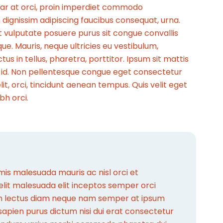
ulvinar at orci, proin imperdiet commodo
dignissim adipiscing faucibus consequat, urna.
at vulputate posuere purus sit congue convallis
ue. Mauris, neque ultricies eu vestibulum,
s in tellus, pharetra, porttitor. Ipsum sit mattis
s id. Non pellentesque congue eget consectetur
t, orci, tincidunt aenean tempus. Quis velit eget
bh orci.
is malesuada mauris ac nisl orci et
elit malesuada elit inceptos semper orci
um lectus diam neque nam semper at ipsum
 sapien purus dictum nisi dui erat consectetur