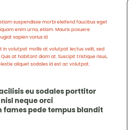
el etiam suspendisse morbi eleifend faucibus eget
 aliquam enim urna, etiam. Mauris posuere
eugiat sapien varius id.
 in volutpat mollis at volutpat lectus velit, sed
uis at habitant diam at. Suscipit tristique risus,
estie aliquet sodales id est ac volutpat.
cilisis eu sodales porttitor
 nisl neque orci
 fames pede tempus blandit